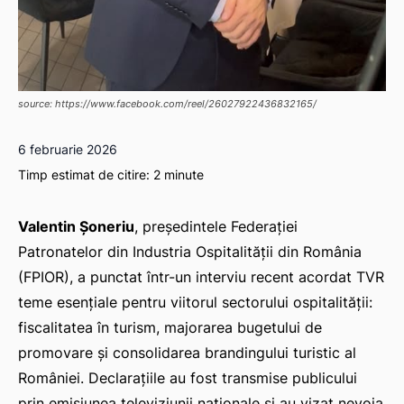
source: https://www.facebook.com/reel/26027922436832165/
6 februarie 2026
Timp estimat de citire:
2
minute
Valentin Șoneriu
, președintele Federației
Patronatelor din Industria Ospitalității din România
(FPIOR), a punctat într-un interviu recent acordat TVR
teme esențiale pentru viitorul sectorului ospitalității:
fiscalitatea în turism, majorarea bugetului de
promovare și consolidarea brandingului turistic al
României. Declarațiile au fost transmise publicului
prin emisiunea televiziunii naționale și au vizat nevoia