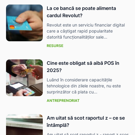
La ce bancă se poate alimenta
cardul Revolut?
Revolut este un serviciu financiar digital
care a câștigat rapid popularitate
datorită funcționalităților sale...
RESURSE
Cine este obligat să aibă POS în
2025?
Luând în considerare capacitățile
tehnologice din zilele noastre, nu este
surprinzător că plata cu...
ANTREPRENORIAT
Am uitat să scot raportul z – ce se
întâmplă?
Am uitat să scot raportul z - raport z scos