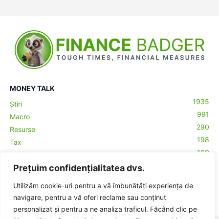
MONEY TALK
1935
Știri
991
Macro
290
Resurse
198
Tax
160
Antreprenoriat
43
Prețuim confidențialitatea dvs.
Contabilitate
29
Money Talks
Utilizăm cookie-uri pentru a vă îmbunătăți experiența de
27
Crypto
navigare, pentru a vă oferi reclame sau conținut
personalizat și pentru a ne analiza traficul. Făcând clic pe