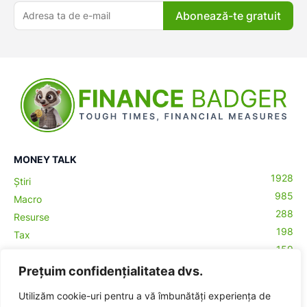
Abonează-te gratuit
ă-
MONEY TALK
1928
Știri
985
Macro
288
Resurse
198
Tax
159
Antreprenoriat
43
Prețuim confidențialitatea dvs.
Contabilitate
29
Money Talks
Utilizăm cookie-uri pentru a vă îmbunătăți experiența de
27
Crypto