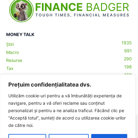
MONEY TALK
1935
Știri
991
Macro
290
Resurse
198
Tax
160
Antreprenoriat
43
Prețuim confidențialitatea dvs.
Contabilitate
29
Money Talks
Utilizăm cookie-uri pentru a vă îmbunătăți experiența de
27
Crypto
navigare, pentru a vă oferi reclame sau conținut
personalizat și pentru a ne analiza traficul. Făcând clic pe
"Acceptă totul", sunteți de acord cu utilizarea cookie-urilor
© BadgerHub - Toate drepturile rezervate -
Termeni și condiții
|
de către noi.
Publicitate