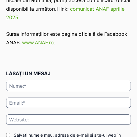
fiscale din România, puteți accesa comunicatul oficial
disponibil la următorul link:
comunicat ANAF aprilie
2025
.
Sursa informațiilor este pagina oficială de Facebook
ANAF:
www.ANAF.ro
.
LĂSAȚI UN MESAJ
Nu
Ema
Web
Salvați numele meu, adresa de e-mail și site-ul web în