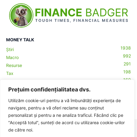
MONEY TALK
1938
Știri
992
Macro
291
Resurse
198
Tax
160
Antreprenoriat
43
Prețuim confidențialitatea dvs.
Contabilitate
29
Money Talks
Utilizăm cookie-uri pentru a vă îmbunătăți experiența de
27
Crypto
navigare, pentru a vă oferi reclame sau conținut
personalizat și pentru a ne analiza traficul. Făcând clic pe
"Acceptă totul", sunteți de acord cu utilizarea cookie-urilor
© BadgerHub - Toate drepturile rezervate -
Termeni și condiții
|
de către noi.
Publicitate