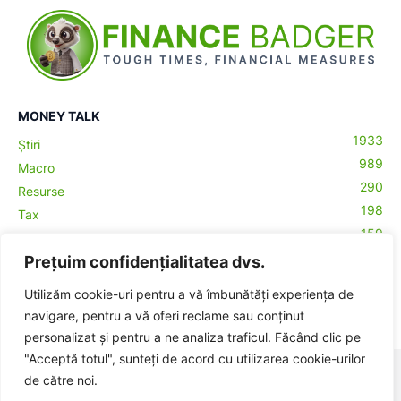
MONEY TALK
1933
Știri
989
Macro
290
Resurse
198
Tax
159
Antreprenoriat
43
Prețuim confidențialitatea dvs.
Contabilitate
29
Money Talks
Utilizăm cookie-uri pentru a vă îmbunătăți experiența de
27
Crypto
navigare, pentru a vă oferi reclame sau conținut
ă-
personalizat și pentru a ne analiza traficul. Făcând clic pe
"Acceptă totul", sunteți de acord cu utilizarea cookie-urilor
© BadgerHub - Toate drepturile rezervate -
Termeni și condiții
|
de către noi.
Publicitate