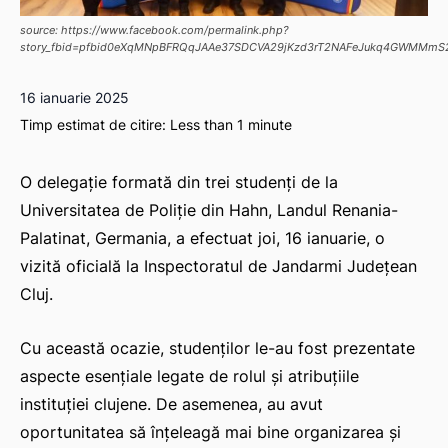
source: https://www.facebook.com/permalink.php?
story_fbid=pfbid0eXqMNpBFRQqJAAe37SDCVA29jKzd3rT2NAFeJukq4GWMMmS
16 ianuarie 2025
Timp estimat de citire:
Less than 1
minute
O delegație formată din trei studenți de la
Universitatea de Poliție din Hahn, Landul Renania-
Palatinat, Germania, a efectuat joi, 16 ianuarie, o
vizită oficială la Inspectoratul de Jandarmi Județean
Cluj.
Cu această ocazie, studenților le-au fost prezentate
aspecte esențiale legate de rolul și atribuțiile
instituției clujene. De asemenea, au avut
oportunitatea să înțeleagă mai bine organizarea și