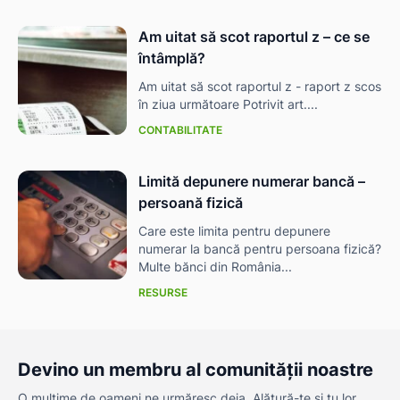
Am uitat să scot raportul z – ce se
întâmplă?
Am uitat să scot raportul z - raport z scos
în ziua următoare Potrivit art....
CONTABILITATE
Limită depunere numerar bancă –
persoană fizică
Care este limita pentru depunere
numerar la bancă pentru persoana fizică?
Multe bănci din România...
RESURSE
Devino un membru al comunității noastre
O mulțime de oameni ne urmăresc deja. Alătură-te și tu lor