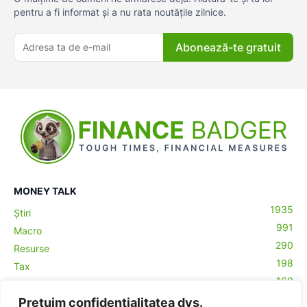
pentru a fi informat și a nu rata noutățile zilnice.
Abonează-te gratuit
MONEY TALK
1935
Știri
991
Macro
290
Resurse
198
Tax
160
Antreprenoriat
43
Prețuim confidențialitatea dvs.
Contabilitate