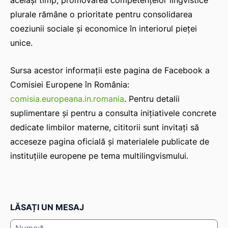
același timp, promovarea competențelor lingvistice
plurale rămâne o prioritate pentru consolidarea
coeziunii sociale și economice în interiorul pieței
unice.
Sursa acestor informații este pagina de Facebook a
Comisiei Europene în România:
comisia.europeana.in.romania
. Pentru detalii
suplimentare și pentru a consulta inițiativele concrete
dedicate limbilor materne, cititorii sunt invitați să
acceseze pagina oficială și materialele publicate de
instituțiile europene pe tema multilingvismului.
LĂSAȚI UN MESAJ
Nu