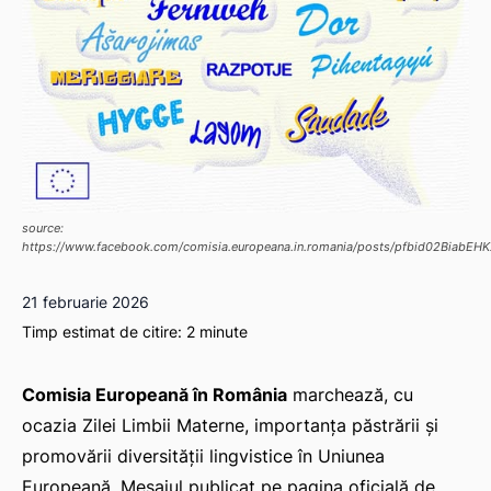
source:
https://www.facebook.com/comisia.europeana.in.romania/posts/pfbid02Bi
21 februarie 2026
Timp estimat de citire:
2
minute
Comisia Europeană în România
marchează, cu
ocazia Zilei Limbii Materne, importanţa păstrării şi
promovării diversităţii lingvistice în Uniunea
Europeană. Mesajul publicat pe pagina oficială de