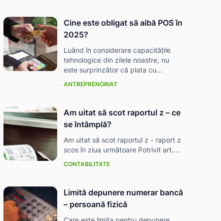
Cine este obligat să aibă POS în
2025?
Luând în considerare capacitățile
tehnologice din zilele noastre, nu
este surprinzător că plata cu...
ANTREPRENORIAT
Am uitat să scot raportul z – ce
se întâmplă?
Am uitat să scot raportul z - raport z
scos în ziua următoare Potrivit art....
CONTABILITATE
Limită depunere numerar bancă
– persoană fizică
Care este limita pentru depunere