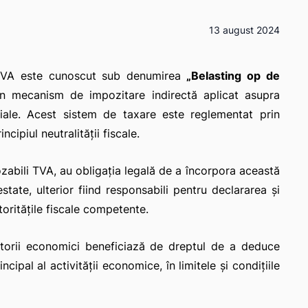
13 august 2024
s, TVA este cunoscut sub denumirea
„Belasting op de
n mecanism de impozitare indirectă aplicat asupra
ciale. Acest sistem de taxare este reglementat prin
cipiul neutralității fiscale.
ozabili TVA, au obligația legală de a încorpora această
estate, ulterior fiind responsabili pentru declararea și
oritățile fiscale competente.
atorii economici beneficiază de dreptul de a deduce
ncipal al activității economice, în limitele și condițiile