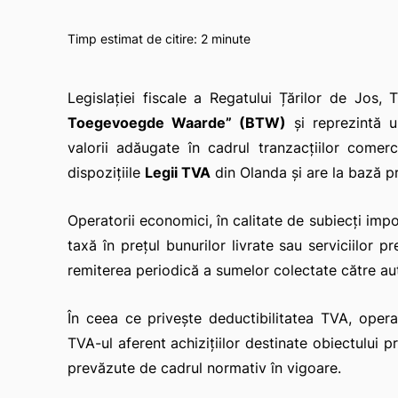
Timp estimat de citire:
2
minute
Legislației fiscale a Regatului Țărilor de Jo
Toegevoegde Waarde”
(BTW)
și reprezintă u
valorii adăugate în cadrul tranzacțiilor comer
dispozițiile
Legii TVA
din Olanda și are la bază prin
Operatorii economici, în calitate de subiecți imp
taxă în prețul bunurilor livrate sau serviciilor pr
remiterea periodică a sumelor colectate către aut
În ceea ce privește deductibilitatea TVA, oper
TVA-ul aferent achizițiilor destinate obiectului pri
prevăzute de cadrul normativ în vigoare.