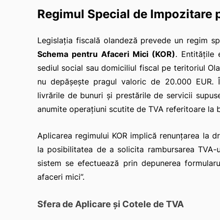
Regimul Special de Impozitare p
Legislația fiscală olandeză prevede un regim s
Schema pentru Afaceri Mici (KOR)
. Entitățile
sediul social sau domiciliul fiscal pe teritoriul O
nu depășește pragul valoric de 20.000 EUR. Î
livrările de bunuri și prestările de servicii sup
anumite operațiuni scutite de TVA referitoare la bu
Aplicarea regimului KOR implică renunțarea la dr
la posibilitatea de a solicita rambursarea TVA-ulu
sistem se efectuează prin depunerea formularul
afaceri mici”.
Sfera de Aplicare și Cotele de TVA