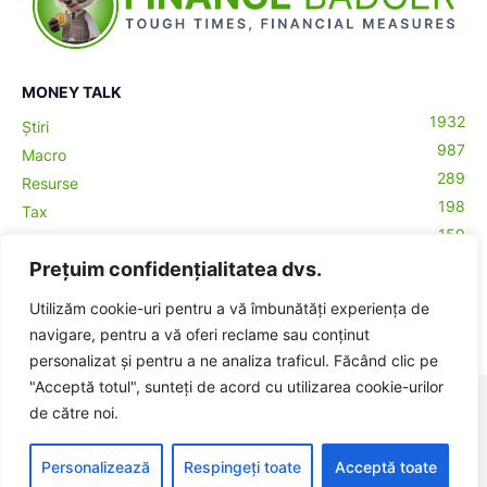
MONEY TALK
1932
Știri
987
Macro
289
Resurse
198
Tax
159
Antreprenoriat
43
Prețuim confidențialitatea dvs.
Contabilitate
29
Money Talks
Utilizăm cookie-uri pentru a vă îmbunătăți experiența de
27
Crypto
navigare, pentru a vă oferi reclame sau conținut
personalizat și pentru a ne analiza traficul. Făcând clic pe
"Acceptă totul", sunteți de acord cu utilizarea cookie-urilor
© BadgerHub - Toate drepturile rezervate -
Termeni și condiții
|
de către noi.
Publicitate
Made with ♥ in Romania
Personalizează
Respingeți toate
Acceptă toate
ă-