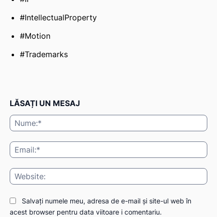
#IntellectualProperty
#Motion
#Trademarks
LĂSAȚI UN MESAJ
Nu
Ema
Web
Salvați numele meu, adresa de e-mail și site-ul web în
acest browser pentru data viitoare i comentariu.