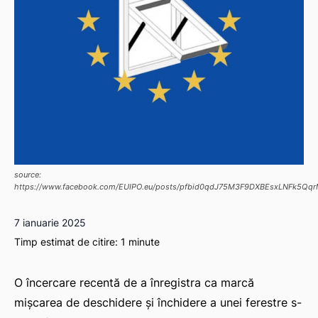
source:
https://www.facebook.com/EUIPO.eu/posts/pfbid0qdJ75M3F9DXBEsxLNFk5Q
7 ianuarie 2025
Timp estimat de citire:
1
minute
O încercare recentă de a înregistra ca marcă
mișcarea de deschidere și închidere a unei ferestre s-