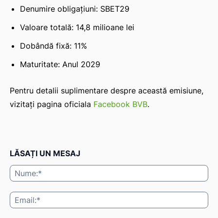
Denumire obligațiuni: SBET29
Valoare totală: 14,8 milioane lei
Dobândă fixă: 11%
Maturitate: Anul 2029
Pentru detalii suplimentare despre această emisiune,
vizitați pagina oficiala
Facebook BVB
.
LĂSAȚI UN MESAJ
Nu
Ema