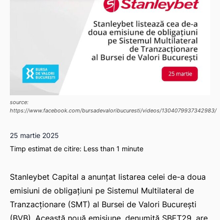
source:
https://www.facebook.com/bursadevaloribucuresti/videos/1304079937342983/
25 martie 2025
Timp estimat de citire:
Less than 1
minute
Stanleybet Capital a anunțat listarea celei de-a doua
emisiuni de obligațiuni pe Sistemul Multilateral de
Tranzacționare (SMT) al Bursei de Valori București
(BVB). Această nouă emisiune, denumită SBET29, are