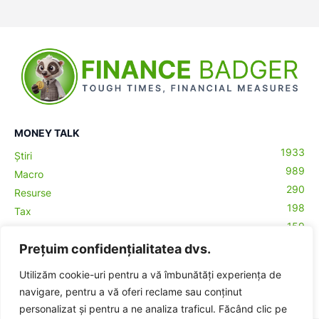
MONEY TALK
1933
Știri
989
Macro
290
Resurse
198
Tax
159
Antreprenoriat
43
Prețuim confidențialitatea dvs.
Contabilitate
29
Money Talks
Utilizăm cookie-uri pentru a vă îmbunătăți experiența de
27
Crypto
navigare, pentru a vă oferi reclame sau conținut
personalizat și pentru a ne analiza traficul. Făcând clic pe