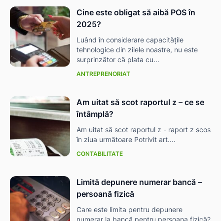
Cine este obligat să aibă POS în
2025?
Luând în considerare capacitățile
tehnologice din zilele noastre, nu este
surprinzător că plata cu...
ANTREPRENORIAT
Am uitat să scot raportul z – ce se
întâmplă?
Am uitat să scot raportul z - raport z scos
în ziua următoare Potrivit art....
CONTABILITATE
Limită depunere numerar bancă –
persoană fizică
Care este limita pentru depunere
numerar la bancă pentru persoana fizică?