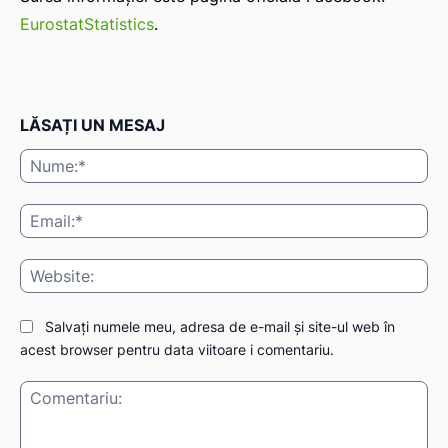
EurostatStatistics
.
LĂSAȚI UN MESAJ
Nu
Ema
Web
Salvați numele meu, adresa de e-mail și site-ul web în
acest browser pentru data viitoare i comentariu.