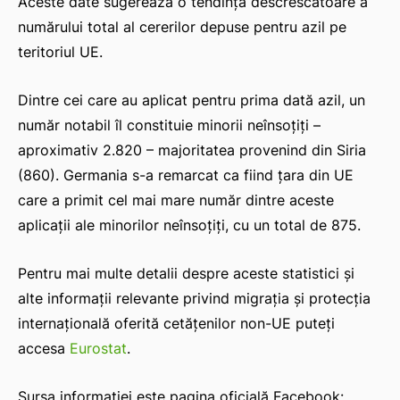
Aceste date sugerează o tendință descrescătoare a
numărului total al cererilor depuse pentru azil pe
teritoriul UE.
Dintre cei care au aplicat pentru prima dată azil, un
număr notabil îl constituie minorii neînsoțiți –
aproximativ 2.820 – majoritatea provenind din Siria
(860). Germania s-a remarcat ca fiind țara din UE
care a primit cel mai mare număr dintre aceste
aplicații ale minorilor neînsoțiți, cu un total de 875.
Pentru mai multe detalii despre aceste statistici și
alte informații relevante privind migrația și protecția
internațională oferită cetățenilor non-UE puteți
accesa
Eurostat
.
Sursa informației este pagina oficială Facebook: