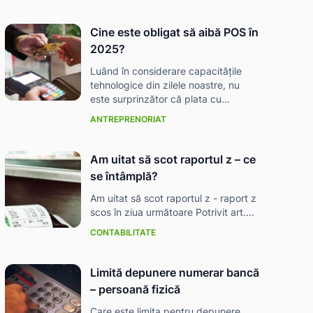
Cine este obligat să aibă POS în
2025?
Luând în considerare capacitățile
tehnologice din zilele noastre, nu
este surprinzător că plata cu...
ANTREPRENORIAT
Am uitat să scot raportul z – ce
se întâmplă?
Am uitat să scot raportul z - raport z
scos în ziua următoare Potrivit art....
CONTABILITATE
Limită depunere numerar bancă
– persoană fizică
Care este limita pentru depunere