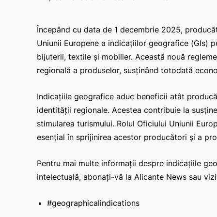
Începând cu data de 1 decembrie 2025, producător
Uniunii Europene a indicațiilor geografice (GIs) p
bijuterii, textile și mobilier. Această nouă regleme
regională a produselor, susținând totodată econom
Indicațiile geografice aduc beneficii atât produc
identității regionale. Acestea contribuie la susți
stimularea turismului. Rolul Oficiului Uniunii Eur
esențial în sprijinirea acestor producători și a pro
Pentru mai multe informații despre indicațiile ge
intelectuală, abonați-vă la Alicante News sau vizi
#geographicalindications