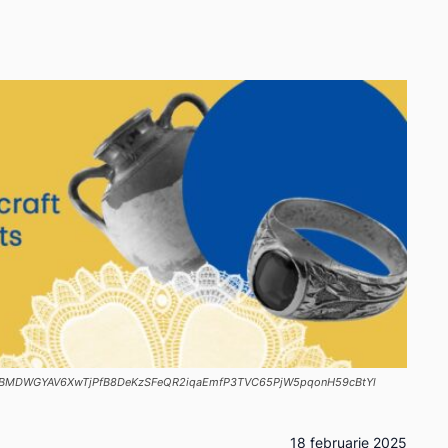
pmTVBMDWGYAV6XwTjPfB8DeKzSFeQR2iqaEmfP3TVC65PjW5pqonH59cBtYl
18 februarie 2025