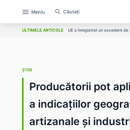
Căutați
Meniu
UE a înregistrat un excedent de 2
ULTIMELE ARTICOLE
ȘTIRI
Producătorii pot apl
a indicațiilor geogr
artizanale și indust