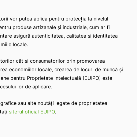
ii vor putea aplica pentru protecția la nivelul
entru produse artizanale și industriale, cum ar fi
ntare asigură autenticitatea, calitatea și identitatea
iile locale.
ătorilor cât și consumatorilor prin promovarea
nerea economiilor locale, crearea de locuri de muncă și
opene pentru Proprietate Intelectuală (EUIPO) este
cesului lor de aplicare.
ografice sau alte noutăți legate de proprietatea
tați
site-ul oficial EUIPO
.