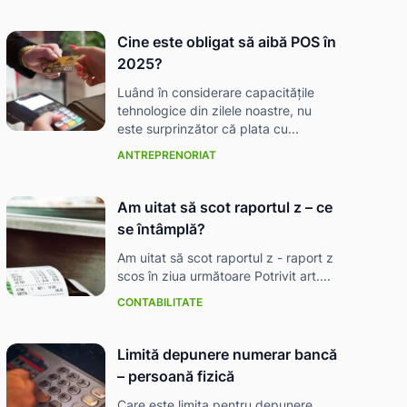
Cine este obligat să aibă POS în
2025?
Luând în considerare capacitățile
tehnologice din zilele noastre, nu
este surprinzător că plata cu...
ANTREPRENORIAT
Am uitat să scot raportul z – ce
se întâmplă?
Am uitat să scot raportul z - raport z
scos în ziua următoare Potrivit art....
CONTABILITATE
Limită depunere numerar bancă
– persoană fizică
Care este limita pentru depunere