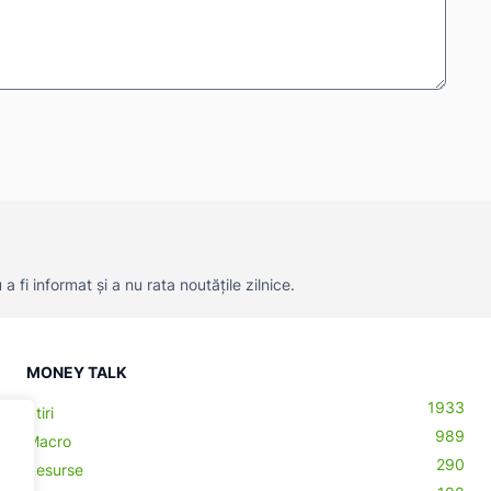
 fi informat și a nu rata noutățile zilnice.
MONEY TALK
1933
Știri
989
Macro
290
Resurse