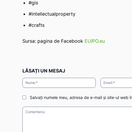
#gis
#intellectualproperty
#crafts
Sursa: pagina de Facebook
EUIPO.eu
LĂSAȚI UN MESAJ
Nume:*
Salvați numele meu, adresa de e-mail și site-ul web î