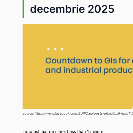
decembrie 2025
source: https://www.facebook.com/EUIPO.eu/posts/pfbid0bsRvf
Timp estimat de citire:
Less than 1
minute