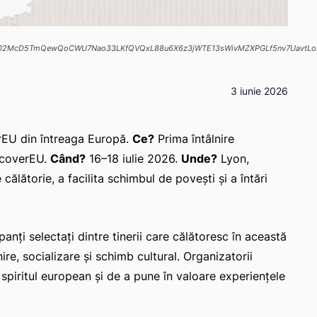
/pfbid02McD5TmQewQoCWU7Nao33LKfQVQxL88u6X6z3jWTE13sWivMZXPGLf5nv7UavtLo
3 iunie 2026
erEU din întreaga Europă.
Ce?
Prima întâlnire
iscoverEU.
Când?
16–18 iulie 2026.
Unde?
Lyon,
călătorie, a facilita schimbul de povești și a întări
nți selectați dintre tinerii care călătoresc în această
re, socializare și schimb cultural. Organizatorii
 spiritul european și de a pune în valoare experiențele