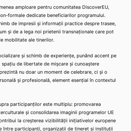
asemenea amploare pentru comunitatea DiscoverEU,
 non-formale dedicate beneficiarilor programului.
himb de impresii și informații practice despre trasee,
ecum și de a lega noi prietenii transnaționale care pot
mobilitate ale tinerilor.
ocializare și schimb de experiențe, punând accent pe
 spațiu de libertate de mișcare și cunoaștere
 reprezintă nu doar un moment de celebrare, ci și o
sonală și profesională, element esențial în contextul
upra participanților este multiplu: promovarea
nterculturale și consolidarea imaginii programelor UE
tribui la creșterea vizibilității inițiativelor europene
 între participanți, organizații de tineret și instituții