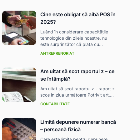
Cine este obligat să aibă POS în
2025?
Luând în considerare capacitățile
tehnologice din zilele noastre, nu
este surprinzător că plata cu...
ANTREPRENORIAT
Am uitat să scot raportul z – ce
se întâmplă?
Am uitat să scot raportul z - raport z
scos în ziua următoare Potrivit art....
CONTABILITATE
Limită depunere numerar bancă
– persoană fizică
Care este limita pentru depunere