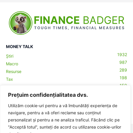
MONEY TALK
1932
Știri
987
Macro
289
Resurse
198
Tax
159
Antreprenoriat
43
Prețuim confidențialitatea dvs.
Contabilitate
29
Money Talks
Utilizăm cookie-uri pentru a vă îmbunătăți experiența de
27
Crypto
navigare, pentru a vă oferi reclame sau conținut
personalizat și pentru a ne analiza traficul. Făcând clic pe
"Acceptă totul", sunteți de acord cu utilizarea cookie-urilor
© BadgerHub - Toate drepturile rezervate -
Termeni și condiții
|