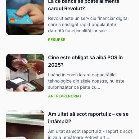
La ce bancă se poate alimenta
cardul Revolut?
Revolut este un serviciu financiar digital
care a câștigat rapid popularitate
datorită funcționalităților sale...
RESURSE
Cine este obligat să aibă POS în
2025?
Luând în considerare capacitățile
tehnologice din zilele noastre, nu este
surprinzător că plata cu...
ANTREPRENORIAT
Am uitat să scot raportul z – ce se
întâmplă?
Am uitat să scot raportul z - raport z scos
în ziua următoare Potrivit art....