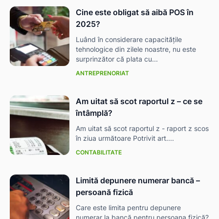
Cine este obligat să aibă POS în
2025?
Luând în considerare capacitățile
tehnologice din zilele noastre, nu este
surprinzător că plata cu...
ANTREPRENORIAT
Am uitat să scot raportul z – ce se
întâmplă?
Am uitat să scot raportul z - raport z scos
în ziua următoare Potrivit art....
CONTABILITATE
Limită depunere numerar bancă –
persoană fizică
Care este limita pentru depunere
numerar la bancă pentru persoana fizică?