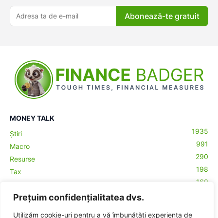
Abonează-te gratuit
MONEY TALK
1935
Știri
991
Macro
290
Resurse
198
Tax
160
Antreprenoriat
43
Prețuim confidențialitatea dvs.
Contabilitate
29
Money Talks
Utilizăm cookie-uri pentru a vă îmbunătăți experiența de