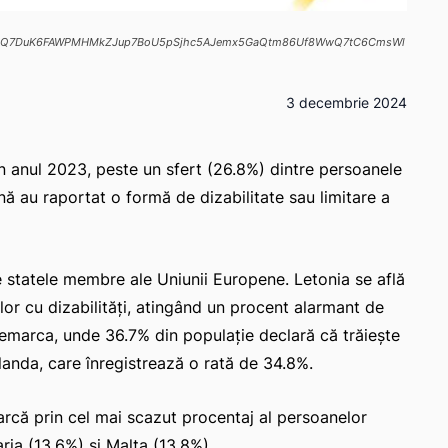
61ymp8MQ7DuK6FAWPMHMkZJup7BoU5pSjhc5AJemx5GaQtm86Uf8WwQ7tC6CmsWl
3 decembrie 2024
n anul 2023, peste un sfert (26.8%) dintre persoanele
ă au raportat o formă de dizabilitate sau limitare a
e statele membre ale Uniunii Europene. Letonia se află
lor cu dizabilități, atingând un procent alarmant de
marca, unde 36.7% din populație declară că trăiește
inlanda, care înregistrează o rată de 34.8%.
rcă prin cel mai scazut procentaj al persoanelor
ria (13.6%) și Malta (13.8%).