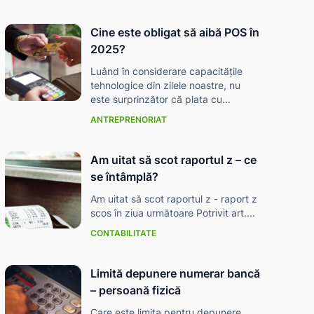
Cine este obligat să aibă POS în
2025?
Luând în considerare capacitățile
tehnologice din zilele noastre, nu
este surprinzător că plata cu...
ANTREPRENORIAT
Am uitat să scot raportul z – ce
se întâmplă?
Am uitat să scot raportul z - raport z
scos în ziua următoare Potrivit art....
CONTABILITATE
Limită depunere numerar bancă
– persoană fizică
Care este limita pentru depunere