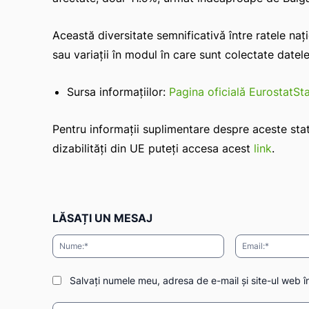
Această diversitate semnificativǎ între ratele naț
sau variații în modul în care sunt colectate datele 
Sursa informațiilor:
Pagina oficialǎ EurostatSt
Pentru informații suplimentare despre aceste statis
dizabilități din UE puteți accesa acest
link
.
LĂSAȚI UN MESAJ
Nume:*
Salvați numele meu, adresa de e-mail și site-ul web î