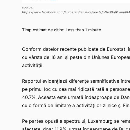
source:
https://www.facebook.com/EurostatStatistics/posts/pfbid0g
Timp estimat de citire:
Less than 1
minute
Conform datelor recente publicate de Eurostat, î
cu vârsta de 16 ani și peste din Uniunea European
activității.
Raportul evidențiază diferențe semnificative într
pe primul loc cu cea mai ridicată rată a persoane
40.7%. Aceasta este urmată îndeaproape de Dane
cu o formă de limitare a activităților zilnice și F
Pe partea opusă a spectrului, Luxemburg se rema
afectate, doar 11.9%, urmat îndeaproape de Bulga