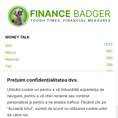
MONEY TALK
1935
Știri
991
Macro
290
Resurse
198
Tax
160
Antreprenoriat
43
Prețuim confidențialitatea dvs.
Contabilitate
29
Money Talks
Utilizăm cookie-uri pentru a vă îmbunătăți experiența de
27
Crypto
navigare, pentru a vă oferi reclame sau conținut
personalizat și pentru a ne analiza traficul. Făcând clic pe
"Acceptă totul", sunteți de acord cu utilizarea cookie-urilor
© BadgerHub - Toate drepturile rezervate -
Termeni și condiții
|
de către noi.
Publicitate