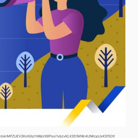
2WKYhtskrMPZUEV3KxN3qYnWqVX8Psoi1vbzvKLX3fj1MWc4UNKcpUxKSf5Dtl