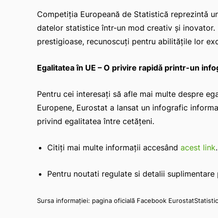
Competiția Europeană de Statistică reprezintǎ u
datelor statistice într-un mod creativ și inovator.
prestigioase, recunoscuți pentru abilitățile lor ex
Egalitatea în UE – O privire rapidǎ printr-un info
Pentru cei interesați să afle mai multe despre ega
Europene, Eurostat a lansat un infografic informa
privind egalitatea între cetățeni.
Citiți mai multe informații accesând
acest link
.
Pentru noutati regulate si detalii suplimentare
Sursa informației: pagina oficialã Facebook EurostatStatistic