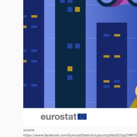
source:
https://www.facebook.com/EurostatStatistics/posts/pfbid02spj