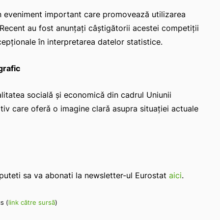
n eveniment important care promovează utilizarea
 Recent au fost anunțați câștigătorii acestei competiții
cepționale în interpretarea datelor statistice.
grafic
litatea socialǎ și economicǎ din cadrul Uniunii
tiv care oferǎ o imagine clarǎ asupra situației actuale
 puteti sa va abonati la newsletter-ul Eurostat
aici
.
s (
link către sursã
)