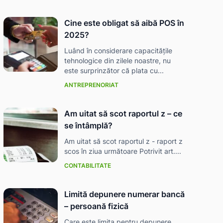
Cine este obligat să aibă POS în
2025?
Luând în considerare capacitățile
tehnologice din zilele noastre, nu
este surprinzător că plata cu...
ANTREPRENORIAT
Am uitat să scot raportul z – ce
se întâmplă?
Am uitat să scot raportul z - raport z
scos în ziua următoare Potrivit art....
CONTABILITATE
Limită depunere numerar bancă
– persoană fizică
Care este limita pentru depunere