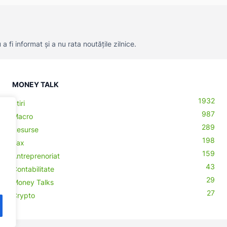
 fi informat și a nu rata noutățile zilnice.
MONEY TALK
1932
Știri
987
Macro
289
Resurse
198
Tax
159
Antreprenoriat
43
Contabilitate
29
Money Talks
27
Crypto