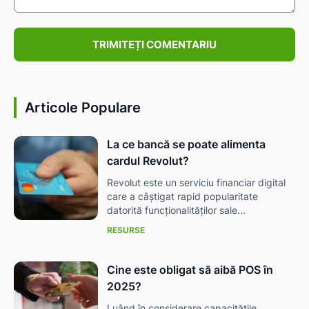
Comentariu:
IAT
Articole Populare
La ce bancă se poate alimenta
cardul Revolut?
Revolut este un serviciu financiar digital
care a câștigat rapid popularitate
datorită funcționalităților sale...
RESURSE
Cine este obligat să aibă POS în
2025?
Luând în considerare capacitățile