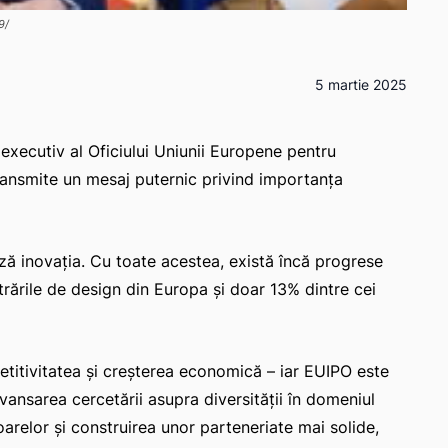
9/
5 martie 2025
l executiv al Oficiului Uniunii Europene pentru
ransmite un mesaj puternic privind importanța
ză inovația. Cu toate acestea, există încă progrese
trările de design din Europa și doar 13% dintre cei
etitivitatea și creșterea economică – iar EUIPO este
vansarea cercetării asupra diversității în domeniul
noarelor și construirea unor parteneriate mai solide,