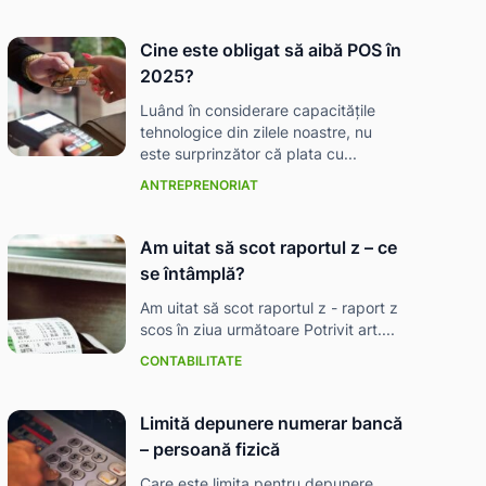
Cine este obligat să aibă POS în
2025?
Luând în considerare capacitățile
tehnologice din zilele noastre, nu
este surprinzător că plata cu...
ANTREPRENORIAT
Am uitat să scot raportul z – ce
se întâmplă?
Am uitat să scot raportul z - raport z
scos în ziua următoare Potrivit art....
CONTABILITATE
Limită depunere numerar bancă
– persoană fizică
Care este limita pentru depunere