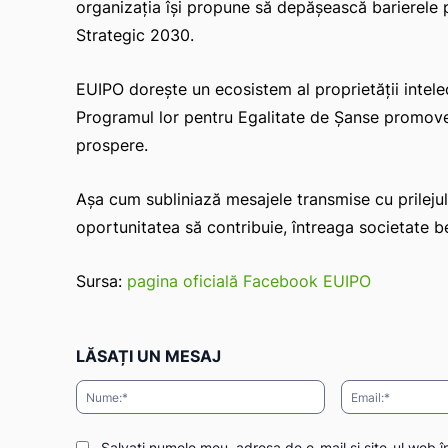
organizația își propune să depășească barierele pe
Strategic 2030.
EUIPO dorește un ecosistem al proprietății intele
Programul lor pentru Egalitate de Șanse promovea
prospere.
Așa cum subliniază mesajele transmise cu prilejul 
oportunitatea să contribuie, întreaga societate b
Sursa:
pagina oficială Facebook EUIPO
LĂSAȚI UN MESAJ
Nume:*
Salvați numele meu, adresa de e-mail și site-ul web î