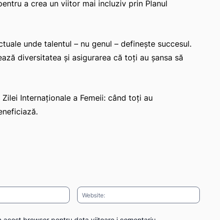
ntru a crea un viitor mai incluziv prin Planul
ctuale unde talentul – nu genul – definește succesul.
ză diversitatea și asigurarea că toți au șansa să
Zilei Internaționale a Femeii: când toți au
eneficiază.
Email:*
Websit
n acest browser pentru data viitoare i comentariu.