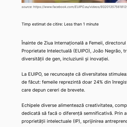
source: https://www.facebook.com/EUIPO.eu/videos/93201357561812
Timp estimat de citire:
Less than 1
minute
Înainte de Ziua Internațională a Femeii, directoru
Proprietate Intelectuală (EUIPO), João Negrão, t
diversității de gen, incluziunii și inovației.
La EUIPO, se recunoaște că diversitatea stimulea
de făcut: femeile reprezintă doar 24% din înregis
care depun cereri de brevete.
Echipele diverse alimentează creativitatea, comp
dedicată să facă o diferență semnificativă. Prin a
proprietății intelectuale (IP), sprijinirea antrepre