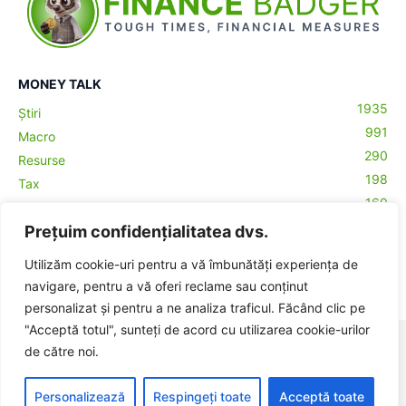
MONEY TALK
1935
Știri
991
Macro
290
Resurse
198
Tax
160
Antreprenoriat
43
Prețuim confidențialitatea dvs.
Contabilitate
29
Money Talks
Utilizăm cookie-uri pentru a vă îmbunătăți experiența de
27
Crypto
navigare, pentru a vă oferi reclame sau conținut
personalizat și pentru a ne analiza traficul. Făcând clic pe
"Acceptă totul", sunteți de acord cu utilizarea cookie-urilor
© BadgerHub - Toate drepturile rezervate -
Termeni și condiții
|
de către noi.
Publicitate
Made with ♥ in Romania
Personalizează
Respingeți toate
Acceptă toate