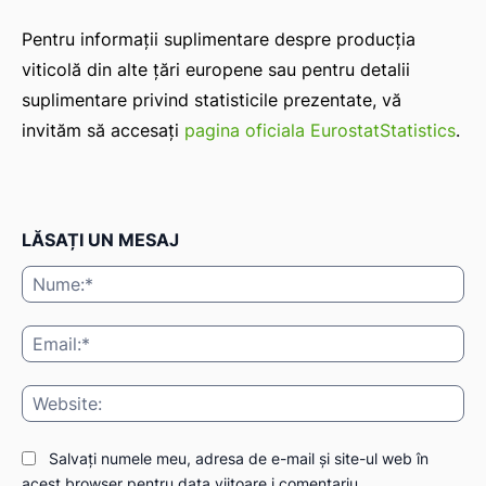
Pentru informații suplimentare despre producția
viticolă din alte țări europene sau pentru detalii
suplimentare privind statisticile prezentate, vă
invităm să accesați
pagina oficiala EurostatStatistics
.
LĂSAȚI UN MESAJ
Nu
Ema
Web
Salvați numele meu, adresa de e-mail și site-ul web în
acest browser pentru data viitoare i comentariu.