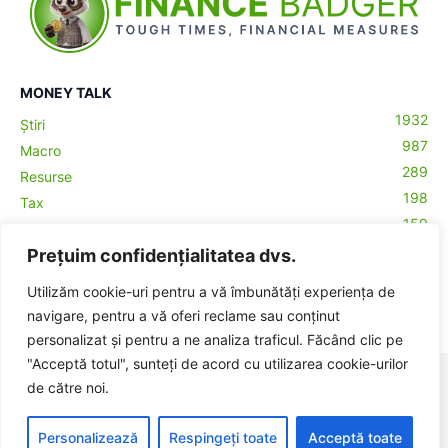
MONEY TALK
1932
Știri
987
Macro
289
Resurse
198
Tax
159
Antreprenoriat
43
Prețuim confidențialitatea dvs.
Contabilitate
29
Money Talks
Utilizăm cookie-uri pentru a vă îmbunătăți experiența de
27
Crypto
navigare, pentru a vă oferi reclame sau conținut
personalizat și pentru a ne analiza traficul. Făcând clic pe
"Acceptă totul", sunteți de acord cu utilizarea cookie-urilor
© BadgerHub - Toate drepturile rezervate -
Termeni și condiții
|
de către noi.
Publicitate
Made with ♥ in Romania
Personalizează
Respingeți toate
Acceptă toate