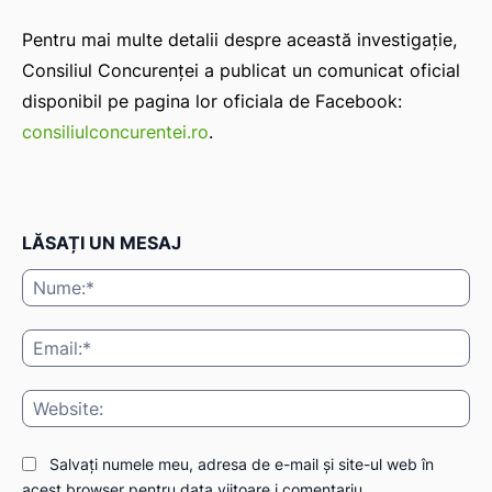
Pentru mai multe detalii despre această investigație,
Consiliul Concurenței a publicat un comunicat oficial
disponibil pe pagina lor oficiala de Facebook:
consiliulconcurentei.ro
.
LĂSAȚI UN MESAJ
Nu
Ema
Web
Salvați numele meu, adresa de e-mail și site-ul web în
acest browser pentru data viitoare i comentariu.