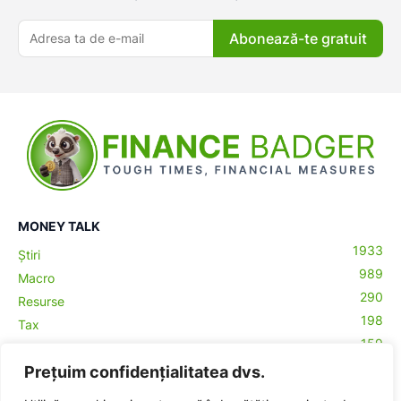
Abonează-te gratuit
MONEY TALK
1933
Știri
989
Macro
290
Resurse
198
Tax
159
Antreprenoriat
43
Prețuim confidențialitatea dvs.
Contabilitate
29
Money Talks