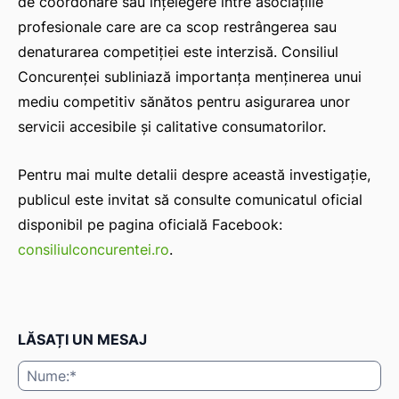
de coordonare sau înțelegere între asociațiile
profesionale care are ca scop restrângerea sau
denaturarea competiției este interzisă. Consiliul
Concurenței subliniază importanța menținerea unui
mediu competitiv sănătos pentru asigurarea unor
servicii accesibile și calitative consumatorilor.
Pentru mai multe detalii despre această investigație,
publicul este invitat să consulte comunicatul oficial
disponibil pe pagina oficială Facebook:
consiliulconcurentei.ro
.
LĂSAȚI UN MESAJ
Nu