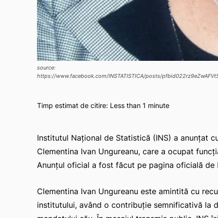
source:
https://www.facebook.com/INSTATISTICA/posts/pfbid022rz9eZw
Timp estimat de citire:
Less than 1
minute
Institutul Național de Statistică (INS) a anunțat 
Clementina Ivan Ungureanu, care a ocupat funcția 
Anunțul oficial a fost făcut pe pagina oficială d
Clementina Ivan Ungureanu este amintită cu recu
institutului, având o contribuție semnificativă la 