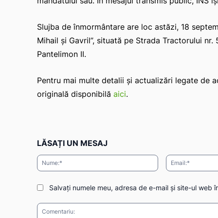
mandatului său. În mesajul transmis public, INS îș
Slujba de înmormântare are loc astăzi, 18 septembr
Mihail și Gavril”, situată pe Strada Tractorului nr.
Pantelimon II.
Pentru mai multe detalii și actualizări legate de 
originală disponibilă
aici
.
LĂSAȚI UN MESAJ
Nume:*
Salvați numele meu, adresa de e-mail și site-ul web î