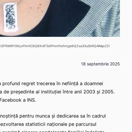
AFVt53FfXMRYSKyxPmHC8Q8Xv8Tb6Pnmfnxhmge6QZxa3XuSkRQAWapZ2l
18 septembrie 2025
cu profund regret trecerea în neființă a doamnei
de președinte al instituției între anii 2003 și 2005.
e Facebook a INS.
noștință pentru munca și dedicarea sa în cadrul
dezvoltarea statisticii naționale pe parcursul