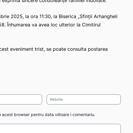
i exprimă sincere condoleanțe familiei îndoliate.
ie 2025, la ora 11:30, la Biserica „Sfinții Arhangheli
 58. Înhumarea va avea loc ulterior la Cimitirul
acest eveniment trist, se poate consulta postarea
Email:*
Websit
n acest browser pentru data viitoare i comentariu.