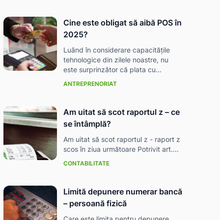
Cine este obligat să aibă POS în
2025?
Luând în considerare capacitățile
tehnologice din zilele noastre, nu
este surprinzător că plata cu...
ANTREPRENORIAT
Am uitat să scot raportul z – ce
se întâmplă?
Am uitat să scot raportul z - raport z
scos în ziua următoare Potrivit art....
CONTABILITATE
Limită depunere numerar bancă
– persoană fizică
Care este limita pentru depunere