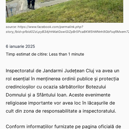
source: https://www.facebook.com/permalink.php?
story_fbid=pfbid02zLpyB3AjHrMatGswiGiZpBr5Pca8KW5hWNnh9GbFsqRMxem7
6 ianuarie 2025
Timp estimat de citire:
Less than 1
minute
Inspectoratul de Jandarmi Judeţean Cluj va avea un
rol esențial în menținerea ordinii publice și protecția
credincioșilor cu ocazia sărbătorilor Botezului
Domnului şi a Sfântului Ioan. Aceste evenimente
religioase importante vor avea loc în lăcașurile de
cult din zona de responsabilitate a inspectoratului.
Conform informațiilor furnizate pe pagina oficială de