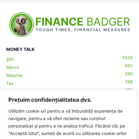
MONEY TALK
1935
Știri
991
Macro
290
Resurse
198
Tax
160
Antreprenoriat
43
Prețuim confidențialitatea dvs.
Contabilitate
29
Money Talks
Utilizăm cookie-uri pentru a vă îmbunătăți experiența de
27
Crypto
navigare, pentru a vă oferi reclame sau conținut
personalizat și pentru a ne analiza traficul. Făcând clic pe
"Acceptă totul", sunteți de acord cu utilizarea cookie-urilor
© BadgerHub - Toate drepturile rezervate -
Termeni și condiții
|