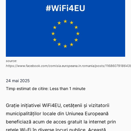
source:
https://www.facebook.com/comisia.europeana.in.romania/posts/1168607918643
24 mai 2025
Timp estimat de citire:
Less than 1
minute
Grație inițiativei WiFi4EU, cetățenii și vizitatorii
municipalităților locale din Uniunea Europeană
beneficiază acum de acces gratuit la internet prin
rețele Wi-Fi în diverse locuri publice. Această