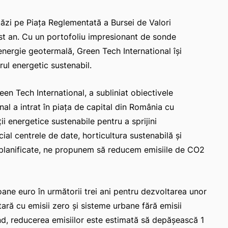
ăzi pe Piața Reglementată a Bursei de Valori
est an. Cu un portofoliu impresionant de sonde
energie geotermală, Green Tech International își
ul energetic sustenabil.
reen Tech International, a subliniat obiectivele
al a intrat în piața de capital din România cu
ii energetice sustenabile pentru a sprijini
ial centrele de date, horticultura sustenabilă și
 planificate, ne propunem să reducem emisiile de CO2
ne euro în următorii trei ani pentru dezvoltarea unor
ară cu emisii zero și sisteme urbane fără emisii
nd, reducerea emisiilor este estimată să depășească 1