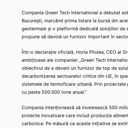
Compania Green Tech International a debutat ast
București, marcând prima listare la bursă din ac
geotermale și o platformă dedicată soluțiilor de 
propune să devină un furnizor important în sector
Într-o declarație oficială, Horia Pitulea, CEO al G
ambițioase ale companiei: „Green Tech Internation
obiectivul de a deveni un furnizor de top de soluț
decarbonizarea sectoarelor critice din UE, în spec
sistemele de termoficare urbană. Prin proiectele
cu peste 500.000 tone anual.”
Compania intenționează să investească 500 milioa
proiecte inovatoare care includ producția aliment
carbonice. Pe măsură ce aceste inițiative se exti