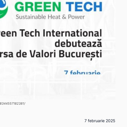
398344557182381/
7 februarie 2025