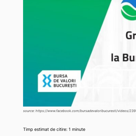
source: https://www.facebook.com/bursadevaloribucuresti/videos/2
Timp estimat de citire:
1
minute