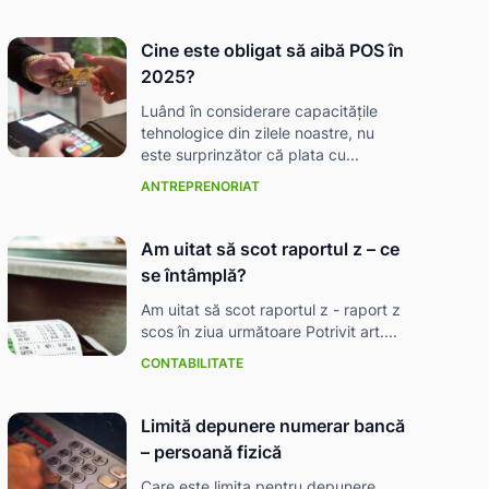
Cine este obligat să aibă POS în
2025?
Luând în considerare capacitățile
tehnologice din zilele noastre, nu
este surprinzător că plata cu...
ANTREPRENORIAT
Am uitat să scot raportul z – ce
se întâmplă?
Am uitat să scot raportul z - raport z
scos în ziua următoare Potrivit art....
CONTABILITATE
Limită depunere numerar bancă
– persoană fizică
Care este limita pentru depunere