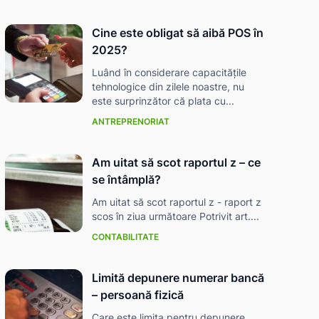
Cine este obligat să aibă POS în
2025?
Luând în considerare capacitățile
tehnologice din zilele noastre, nu
este surprinzător că plata cu...
ANTREPRENORIAT
Am uitat să scot raportul z – ce
se întâmplă?
Am uitat să scot raportul z - raport z
scos în ziua următoare Potrivit art....
CONTABILITATE
Limită depunere numerar bancă
– persoană fizică
Care este limita pentru depunere