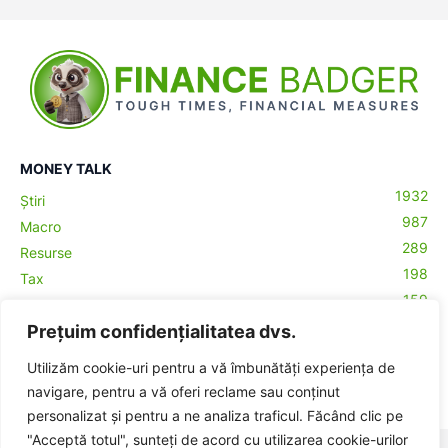
MONEY TALK
1932
Știri
987
Macro
289
Resurse
198
Tax
159
Antreprenoriat
43
Prețuim confidențialitatea dvs.
Contabilitate
29
Money Talks
Utilizăm cookie-uri pentru a vă îmbunătăți experiența de
27
Crypto
navigare, pentru a vă oferi reclame sau conținut
personalizat și pentru a ne analiza traficul. Făcând clic pe
"Acceptă totul", sunteți de acord cu utilizarea cookie-urilor