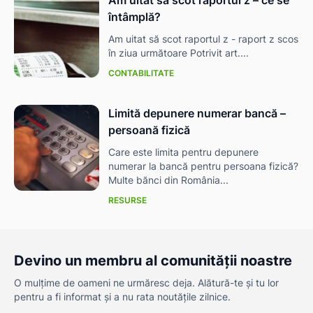
Am uitat să scot raportul z – ce se
întâmplă?
Am uitat să scot raportul z - raport z scos
în ziua următoare Potrivit art....
CONTABILITATE
Limită depunere numerar bancă –
persoană fizică
Care este limita pentru depunere
numerar la bancă pentru persoana fizică?
Multe bănci din România...
RESURSE
Devino un membru al comunității noastre
O mulțime de oameni ne urmăresc deja. Alătură-te și tu lor
pentru a fi informat și a nu rata noutățile zilnice.