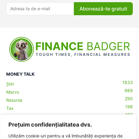
Abonează-te gratuit
MONEY TALK
1933
Știri
989
Macro
290
Resurse
198
Tax
159
Antreprenoriat
43
Prețuim confidențialitatea dvs.
Contabilitate
29
Money Talks
Utilizăm cookie-uri pentru a vă îmbunătăți experiența de
27