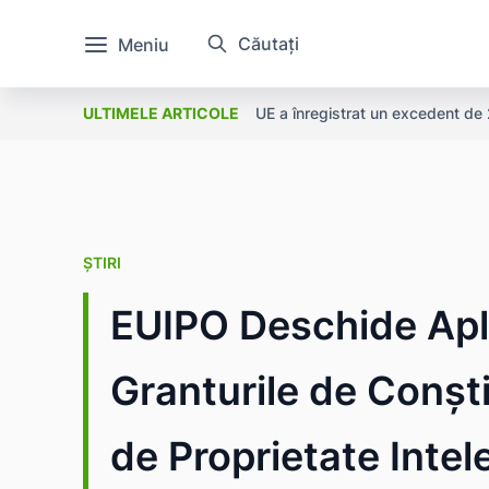
Căutați
Meniu
UE a înregistrat un excedent de 2,
Bugetele publice pentru cercet
ULTIMELE ARTICOLE
ȘTIRI
EUIPO Deschide Apli
Granturile de Conști
de Proprietate Inte