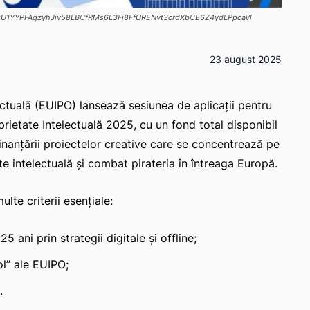
HgcU1YYPFAqzyhJiv58LBCfRMs6L3Fj8FfURENvt3crdXbCE6Z4ydLPpcaVl
23 august 2025
ectuală (EUIPO) lansează sesiunea de aplicații pentru
rietate Intelectuală 2025, cu un fond total disponibil
inanțării proiectelor creative care se concentrează pe
e intelectuală și combat pirateria în întreaga Europă.
lte criterii esențiale:
25 ani prin strategii digitale și offline;
l” ale EUIPO;
.