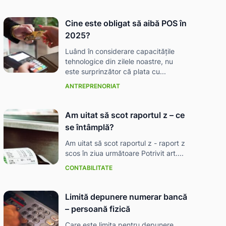
Cine este obligat să aibă POS în
2025?
Luând în considerare capacitățile
tehnologice din zilele noastre, nu
este surprinzător că plata cu...
ANTREPRENORIAT
Am uitat să scot raportul z – ce
se întâmplă?
Am uitat să scot raportul z - raport z
scos în ziua următoare Potrivit art....
CONTABILITATE
Limită depunere numerar bancă
– persoană fizică
Care este limita pentru depunere