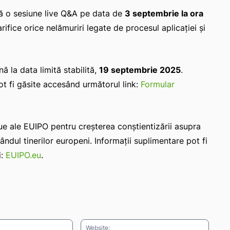
ză o sesiune live Q&A pe data de
3 septembrie la ora
rifice orice nelămuriri legate de procesul aplicației și
ână la data limită stabilită,
19 septembrie 2025
.
ot fi găsite accesând următorul link:
Formular
nue ale EUIPO pentru creșterea conștientizării asupra
rândul tinerilor europeni. Informații suplimentare pot fi
i:
EUIPO.eu
.
Email:*
Websit