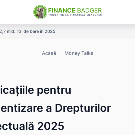
7 mld. litri de bere în 2025
are în UE în 2025: discrepanțe majore per capita
Acasă
Money Talks
cațiile pentru
entizare a Drepturilor
lectuală 2025