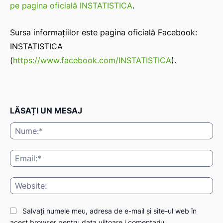
pe pagina oficială INSTATISTICA
.
Sursa informațiilor este pagina oficială Facebook:
INSTATISTICA
(
https://www.facebook.com/INSTATISTICA
).
LĂSAȚI UN MESAJ
Nu
Ema
Web
Salvați numele meu, adresa de e-mail și site-ul web în
acest browser pentru data viitoare i comentariu.