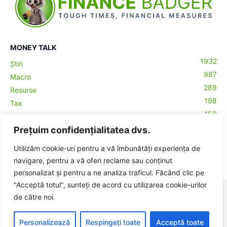
MONEY TALK
1932
Știri
987
Macro
289
Resurse
198
Tax
159
Antreprenoriat
43
Prețuim confidențialitatea dvs.
Contabilitate
29
Money Talks
Utilizăm cookie-uri pentru a vă îmbunătăți experiența de
27
Crypto
navigare, pentru a vă oferi reclame sau conținut
personalizat și pentru a ne analiza traficul. Făcând clic pe
"Acceptă totul", sunteți de acord cu utilizarea cookie-urilor
© BadgerHub - Toate drepturile rezervate -
Termeni și condiții
|
de către noi.
Publicitate
Made with ♥ in Romania
Personalizează
Respingeți toate
Acceptă toate