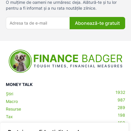
O mulțime de oameni ne urmăresc deja. Alătură-te și tu lor
pentru a fi informat și a nu rata noutățile zilnice.
Abonează-te gratuit
MONEY TALK
1932
Știri
987
Macro
289
Resurse
198
Tax
159
Antreprenoriat
43