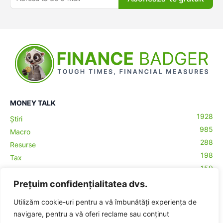
MONEY TALK
1928
Știri
985
Macro
288
Resurse
198
Tax
159
Antreprenoriat
43
Prețuim confidențialitatea dvs.
Contabilitate
29
Money Talks
Utilizăm cookie-uri pentru a vă îmbunătăți experiența de
27
Crypto
navigare, pentru a vă oferi reclame sau conținut