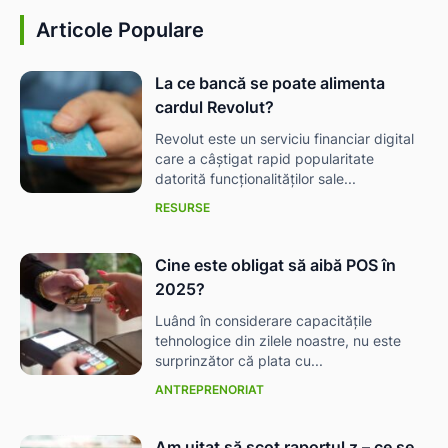
Articole Populare
La ce bancă se poate alimenta
IAT
cardul Revolut?
Revolut este un serviciu financiar digital
care a câștigat rapid popularitate
datorită funcționalităților sale...
RESURSE
Cine este obligat să aibă POS în
2025?
Luând în considerare capacitățile
tehnologice din zilele noastre, nu este
surprinzător că plata cu...
ANTREPRENORIAT
Am uitat să scot raportul z – ce se