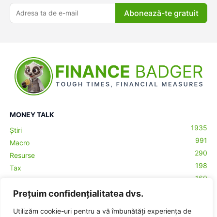
Abonează-te gratuit
MONEY TALK
1935
Știri
991
Macro
290
Resurse
198
Tax
160
Antreprenoriat
43
Prețuim confidențialitatea dvs.
Contabilitate
29
Money Talks
Utilizăm cookie-uri pentru a vă îmbunătăți experiența de
27