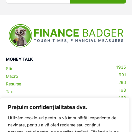
MONEY TALK
1935
Știri
991
Macro
290
Resurse
198
Tax
160
Antreprenoriat
43
Prețuim confidențialitatea dvs.
Contabilitate
29
Money Talks
Utilizăm cookie-uri pentru a vă îmbunătăți experiența de
27
Crypto
navigare, pentru a vă oferi reclame sau conținut
personalizat și pentru a ne analiza traficul. Făcând clic pe