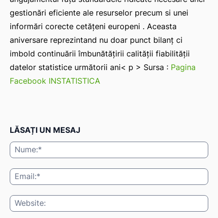
gestionări eficiente ale resurselor precum si unei
informări corecte cetățeni europeni . Aceasta
aniversare reprezintand nu doar punct bilanț ci
imbold continuării îmbunătățirii calității fiabilității
datelor statistice următorii ani
< p > Sursa :
Pagina
Facebook INSTATISTICA
LĂSAȚI UN MESAJ
Nu
Ema
Web