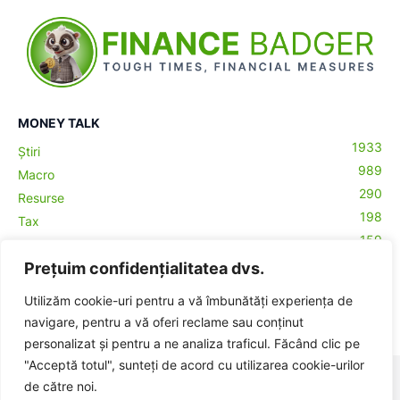
MONEY TALK
1933
Știri
989
Macro
290
Resurse
198
Tax
159
Antreprenoriat
43
Prețuim confidențialitatea dvs.
Contabilitate
29
Money Talks
Utilizăm cookie-uri pentru a vă îmbunătăți experiența de
27
Crypto
ă-
navigare, pentru a vă oferi reclame sau conținut
personalizat și pentru a ne analiza traficul. Făcând clic pe
"Acceptă totul", sunteți de acord cu utilizarea cookie-urilor
© BadgerHub - Toate drepturile rezervate -
Termeni și condiții
|
de către noi.
Publicitate