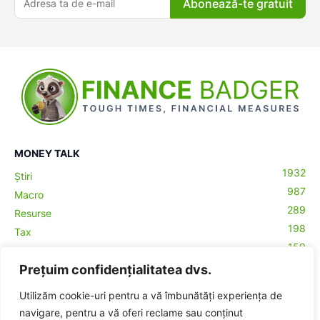
Abonează-te gratuit
MONEY TALK
1932
Știri
987
Macro
289
Resurse
198
Tax
159
Antreprenoriat
43
Prețuim confidențialitatea dvs.
Contabilitate
29
Money Talks
Utilizăm cookie-uri pentru a vă îmbunătăți experiența de
27
Crypto
ă-
navigare, pentru a vă oferi reclame sau conținut