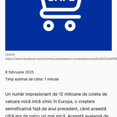
source:
https://www.facebook.com/comisia.europeana.in.romania/posts/pfbid02XJb
8 februarie 2025
Timp estimat de citire:
1
minute
Un număr impresionant de 12 milioane de colete de
valoare mică intră zilnic în Europa, o creștere
semnificativă față de anul precedent, când această
cifră era de patru ori mai mică. Această avalanșă de