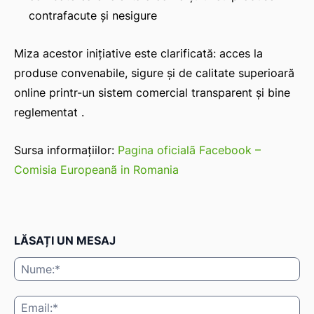
contrafacute şi nesigure
Miza acestor inițiative este clarificată: acces la
produse convenabile, sigure şi de calitate superioară
online printr-un sistem comercial transparent şi bine
reglementat .
Sursa informaţiilor:
Pagina oficialã Facebook –
Comisia Europeanã in Romania
LĂSAȚI UN MESAJ
Nu
Ema