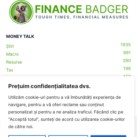
MONEY TALK
1935
Știri
991
Macro
290
Resurse
198
Tax
160
Antreprenoriat
43
Prețuim confidențialitatea dvs.
Contabilitate
29
Money Talks
Utilizăm cookie-uri pentru a vă îmbunătăți experiența de
27
Crypto
navigare, pentru a vă oferi reclame sau conținut
personalizat și pentru a ne analiza traficul. Făcând clic pe
"Acceptă totul", sunteți de acord cu utilizarea cookie-urilor
© BadgerHub - Toate drepturile rezervate -
Termeni și condiții
|
de către noi.
Publicitate