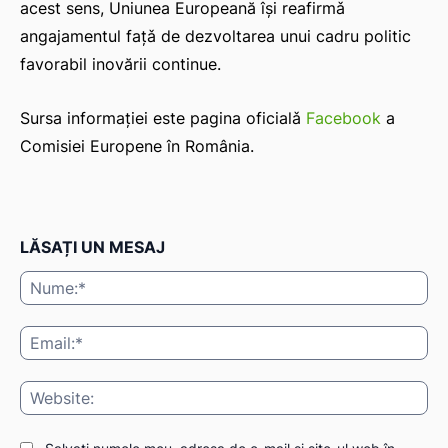
acest sens, Uniunea Europeană își reafirmǎ
angajamentul fațǎ de dezvoltarea unui cadru politic
favorabil inovării continue.
Sursa informației este pagina oficialǎ
Facebook
a
Comisiei Europene în România.
LĂSAȚI UN MESAJ
Nu
Ema
Web