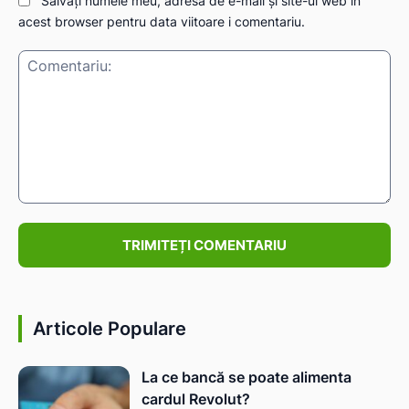
Salvați numele meu, adresa de e-mail și site-ul web în
acest browser pentru data viitoare i comentariu.
IAT
Comentariu:
Articole Populare
La ce bancă se poate alimenta
cardul Revolut?