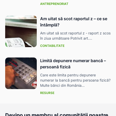
ANTREPRENORIAT
Am uitat să scot raportul z – ce se
întâmplă?
Am uitat să scot raportul z - raport z scos
în ziua următoare Potrivit art....
CONTABILITATE
Limită depunere numerar bancă –
persoană fizică
Care este limita pentru depunere
numerar la bancă pentru persoana fizică?
Multe bănci din România...
RESURSE
ă-
Devino un membru al comunității noastre