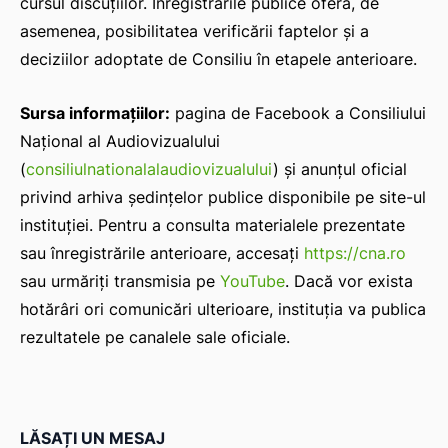
cursul discuțiilor. Înregistrările publice oferă, de
asemenea, posibilitatea verificării faptelor și a
deciziilor adoptate de Consiliu în etapele anterioare.
Sursa informațiilor:
pagina de Facebook a Consiliului
Național al Audiovizualului
(
consiliulnationalalaudiovizualului
) și anunțul oficial
privind arhiva ședințelor publice disponibile pe site-ul
instituției. Pentru a consulta materialele prezentate
sau înregistrările anterioare, accesați
https://cna.ro
sau urmăriți transmisia pe
YouTube
. Dacă vor exista
hotărâri ori comunicări ulterioare, instituția va publica
rezultatele pe canalele sale oficiale.
LĂSAȚI UN MESAJ