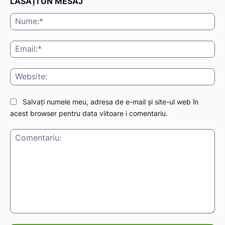
LĂSAȚI UN MESAJ
Nu
Ema
Web
Salvați numele meu, adresa de e-mail și site-ul web în
acest browser pentru data viitoare i comentariu.
Comentariu: