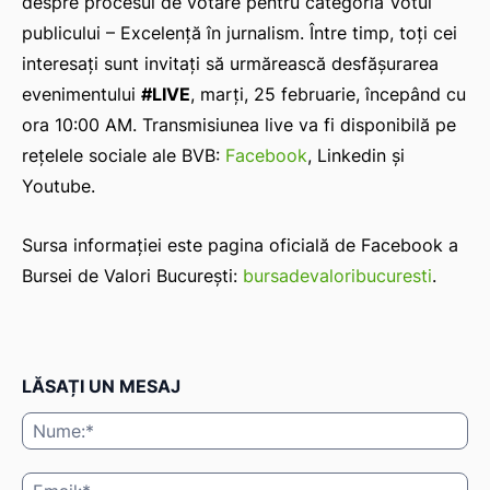
despre procesul de votare pentru categoria Votul
publicului – Excelență în jurnalism. Între timp, toți cei
interesați sunt invitați să urmărească desfășurarea
evenimentului
#LIVE
, marți, 25 februarie, începând cu
ora 10:00 AM. Transmisiunea live va fi disponibilă pe
rețelele sociale ale BVB:
Facebook
, Linkedin și
Youtube.
Sursa informației este pagina oficială de Facebook a
Bursei de Valori București:
bursadevaloribucuresti
.
LĂSAȚI UN MESAJ
Nu
Ema