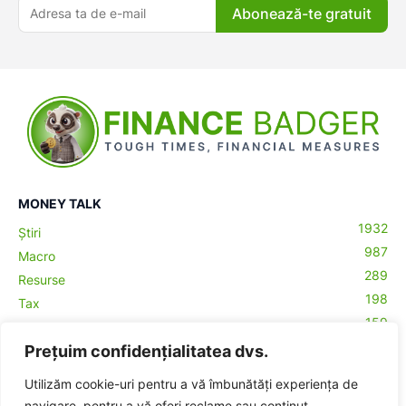
Abonează-te gratuit
MONEY TALK
1932
Știri
987
Macro
289
Resurse
198
Tax
159
Antreprenoriat
43
Prețuim confidențialitatea dvs.
Contabilitate
29
Money Talks
Utilizăm cookie-uri pentru a vă îmbunătăți experiența de
27
Crypto
navigare, pentru a vă oferi reclame sau conținut