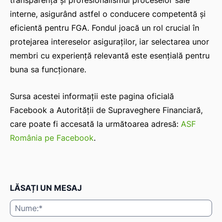
transparența și profesionalismul proceselor sale
interne, asigurând astfel o conducere competentă și
eficientă pentru FGA. Fondul joacă un rol crucial în
protejarea intereselor asiguraților, iar selectarea unor
membri cu experiență relevantă este esențială pentru
buna sa funcționare.
Sursa acestei informații este pagina oficială
Facebook a Autorității de Supraveghere Financiară,
care poate fi accesată la următoarea adresă:
ASF
România pe Facebook
.
LĂSAȚI UN MESAJ
Nu