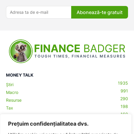
Abonează-te gratuit
MONEY TALK
1935
Știri
991
Macro
290
Resurse
198
Tax
160
Antreprenoriat
43
Prețuim confidențialitatea dvs.
Contabilitate
29
Money Talks