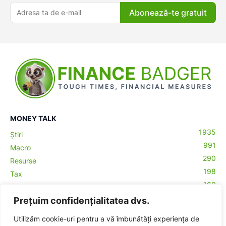
Abonează-te gratuit
MONEY TALK
1935
Știri
991
Macro
290
Resurse
198
Tax
160
Antreprenoriat
43
Prețuim confidențialitatea dvs.
Contabilitate
29
Money Talks
Utilizăm cookie-uri pentru a vă îmbunătăți experiența de
27