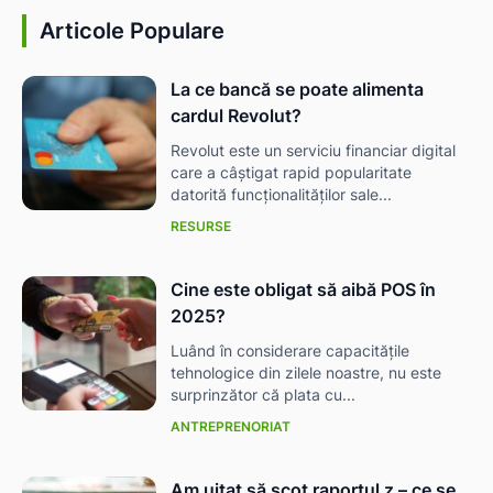
Articole Populare
La ce bancă se poate alimenta
IAT
cardul Revolut?
Revolut este un serviciu financiar digital
care a câștigat rapid popularitate
datorită funcționalităților sale...
RESURSE
Cine este obligat să aibă POS în
2025?
Luând în considerare capacitățile
tehnologice din zilele noastre, nu este
surprinzător că plata cu...
ANTREPRENORIAT
Am uitat să scot raportul z – ce se