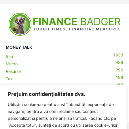
MONEY TALK
1933
Știri
989
Macro
290
Resurse
198
Tax
159
Antreprenoriat
43
Prețuim confidențialitatea dvs.
Contabilitate
29
Money Talks
ă-
Utilizăm cookie-uri pentru a vă îmbunătăți experiența de
27
Crypto
navigare, pentru a vă oferi reclame sau conținut
personalizat și pentru a ne analiza traficul. Făcând clic pe
"Acceptă totul", sunteți de acord cu utilizarea cookie-urilor