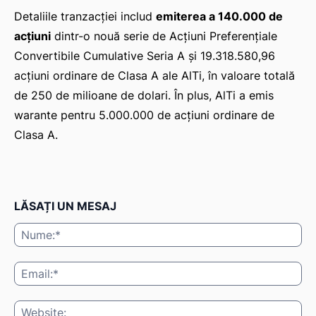
Detaliile tranzacției includ
emiterea a 140.000 de
acțiuni
dintr-o nouă serie de Acțiuni Preferențiale
Convertibile Cumulative Seria A și 19.318.580,96
acțiuni ordinare de Clasa A ale AlTi, în valoare totală
de 250 de milioane de dolari. În plus, AlTi a emis
warante pentru 5.000.000 de acțiuni ordinare de
Clasa A.
LĂSAȚI UN MESAJ
Nu
Ema
Web