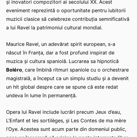
și inovatori compozitori ai secolului XX. Acest
eveniment reprezintă o oportunitate pentru iubitorii
muzicii clasice să celebreze contribuția semnificativă
a lui Ravel la patrimoniul cultural mondial.
Maurice Ravel, un adevărat spirit european, s-a
născut în Franța, dar a fost profund inspirat de
muzica și cultura spaniolă. Lucrarea sa hipnotică
Boléro
, care îmbină ritmuri spaniole cu o orchestrare
magistrală, a început ca un simplu studiu și a devenit
un hit global despre care se spune că este redat
undeva în lume în permanență.
Opera lui Ravel include lucrări precum
Jeux d’eau
,
L’Enfant et les sortilèges
, și
Les Contes de ma mère
l’Oye
. Acestea sunt acum parte din domeniul public,