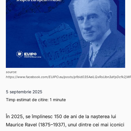
source:
https://www.facebook.com/EUIPO.eu/posts/pfbid035AeiLQxRsUbn3aYpDcfk2j
5 septembrie 2025
Timp estimat de citire:
1
minute
În 2025, se împlinesc 150 de ani de la nașterea lui
Maurice Ravel (1875–1937), unul dintre cei mai iconici