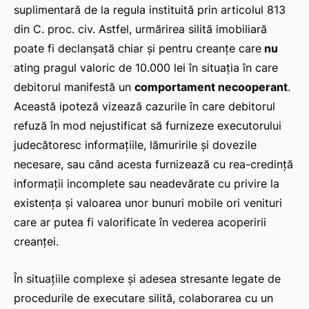
suplimentară de la regula instituită prin articolul 813
din C. proc. civ. Astfel, urmărirea silită imobiliară
poate fi declanșată chiar și pentru creanțe care
nu
ating pragul valoric de 10.000 lei în situația în care
debitorul manifestă un
comportament necooperant
.
Această ipoteză vizează cazurile în care debitorul
refuză în mod nejustificat să furnizeze executorului
judecătoresc informațiile, lămuririle și dovezile
necesare, sau când acesta furnizează cu rea-credință
informații incomplete sau neadevărate cu privire la
existența și valoarea unor bunuri mobile ori venituri
care ar putea fi valorificate în vederea acoperirii
creanței.
ă-
În situațiile complexe și adesea stresante legate de
procedurile de executare silită, colaborarea cu un