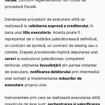
fiscale
, conform reglementărilor din Codul de
procedură fiscală.
Declanșarea procedurii de executare silită se
realizează la s
olicitarea expresă a creditorului
, în
baza unui
titlu executoriu
. Acesta poate fi
reprezentat de o hotărâre judecătorească definitivă,
un contract de ipotecă, un contract de leasing sau o
cambie. Etapele procedurale implică depunerea unei
cereri
la executorul judecătoresc competent
teritorial, obținerea
încuviințării
din partea instanței
de executare,
notificarea debitorului
prin intermediul
unei somații și implementarea
măsurilor de
executare
propriu-zise.
Instrumentele prin care se realizează executarea silită
prevăzute de lege sunt:
sechestrarea și valorificarea