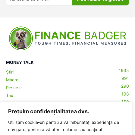
MONEY TALK
1935
Știri
991
Macro
290
Resurse
198
Tax
160
Antreprenoriat
43
Prețuim confidențialitatea dvs.
Contabilitate
29
Money Talks
Utilizăm cookie-uri pentru a vă îmbunătăți experiența de
27
Crypto
navigare, pentru a vă oferi reclame sau conținut