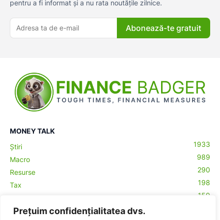
pentru a fi informat și a nu rata noutățile zilnice.
Abonează-te gratuit
MONEY TALK
1933
Știri
989
Macro
290
Resurse
198
Tax
159
Antreprenoriat
43
Prețuim confidențialitatea dvs.
Contabilitate